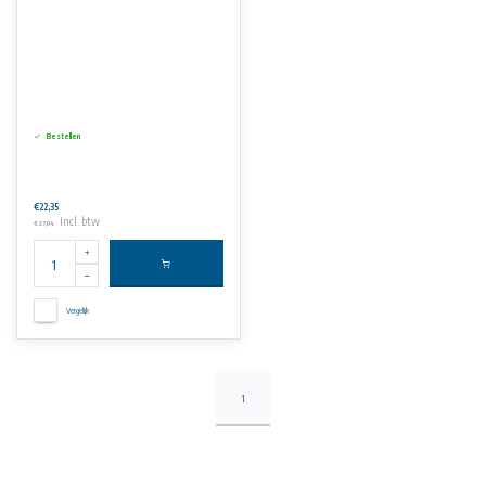
Bestellen
€22,35
Incl. btw
€27,04
Vergelijk
1