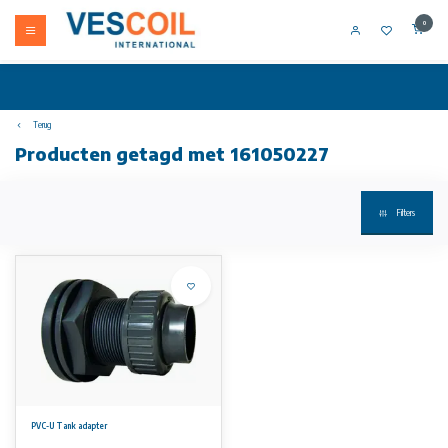
0
Terug
Producten getagd met 161050227
Filters
PVC-U Tank adapter