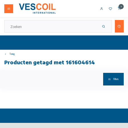
0
Terug
Producten getagd met 161604614
Filters