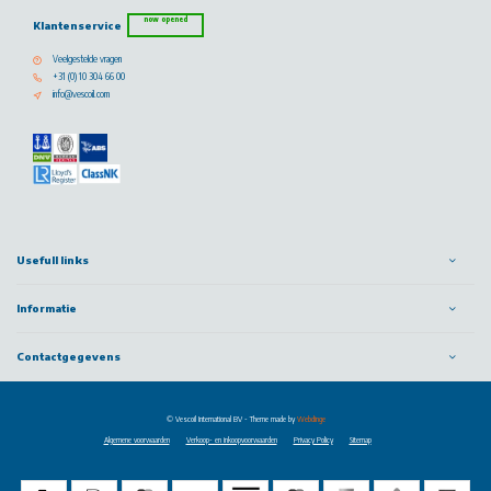
now opened
Klantenservice
Veelgestelde vragen
+31 (0) 10 304 66 00
info@vescoil.com
Usefull links
Informatie
Contactgegevens
© Vescoil International BV
- Theme made by
Webdinge
Algemene voorwaarden
Verkoop- en inkoopvoorwaarden
Privacy Policy
Sitemap