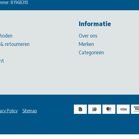
mmer: 81968310
Informatie
hoden
Over ons
& retourneren
Merken
Categorieën
nt
acy Policy
Sitemap