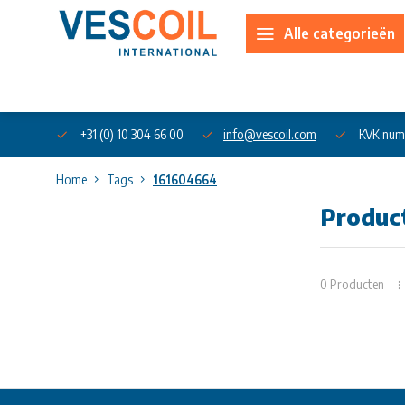
Alle categorieën
Over ons
+31 (0) 10 304 66 00
info@vescoil.com
KVK num
Home
Tags
161604664
Produc
0 Producten