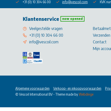
+31 (0) 10 304 66 00
info@vescoil.com
KVK nu
Klantenservice
now opened
Veelgestelde vragen
Betaalmet
+31 (0) 10 304 66 00
Verzenden 
info@vescoil.com
Contact
Mijn accou
Algemene voorwaarden
Verkoop- en inkoopvoorwaarden
Priv
© Vescoil International BV
- Theme made by
Webdinge