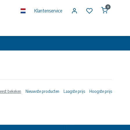
0
Klantenservice
eest bekeken
Nieuwste producten
Laagste prijs
Hoogste prijs