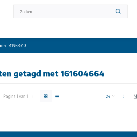
mer: 81968310
ten getagd met 161604664
Pagina 1 van 1
M