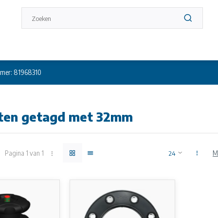
mer: 81968310
ten getagd met 32mm
Pagina 1 van 1
M