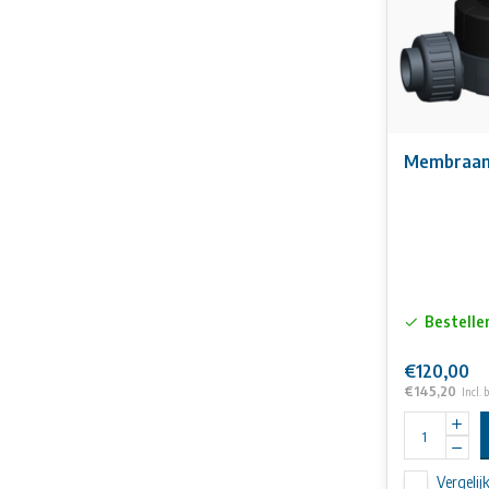
Membraana
Bestelle
€120,00
€145,20
Incl. 
Vergelij