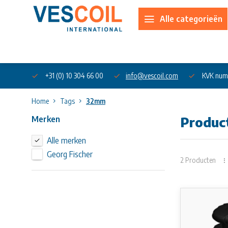
Alle categorieën
Over ons
+31 (0) 10 304 66 00
info@vescoil.com
KVK num
Home
Tags
32mm
Merken
Produc
Alle merken
Georg Fischer
2 Producten