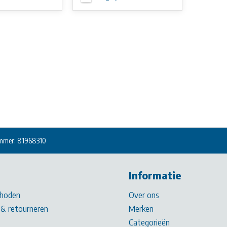
mmer: 81968310
Informatie
hoden
Over ons
& retourneren
Merken
Categorieën