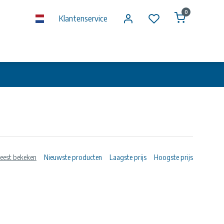
0
Klantenservice
eest bekeken
Nieuwste producten
Laagste prijs
Hoogste prijs