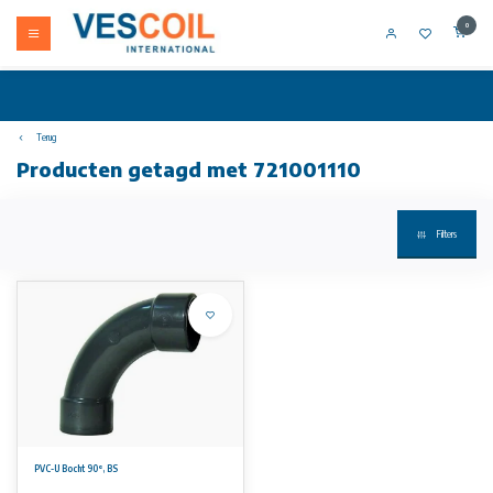
0
Terug
Producten getagd met 721001110
Filters
PVC-U Bocht 90°, BS