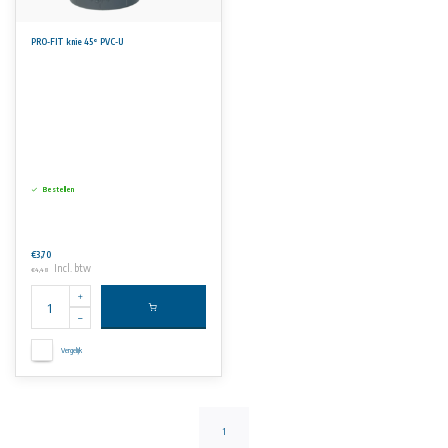
PRO-FIT knie 45° PVC-U
Bestellen
€3,70
Incl. btw
€4,48
Vergelijk
1