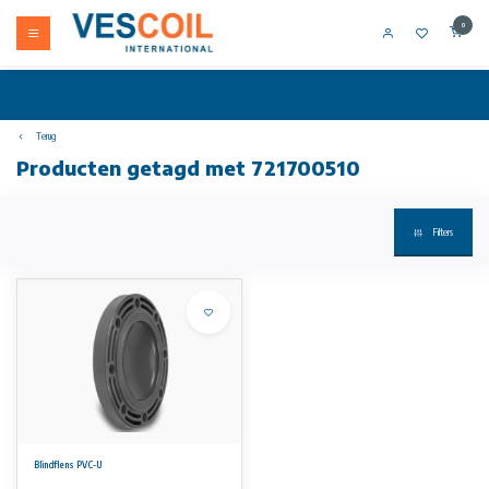
0
Terug
Producten getagd met 721700510
Filters
Blindflens PVC-U