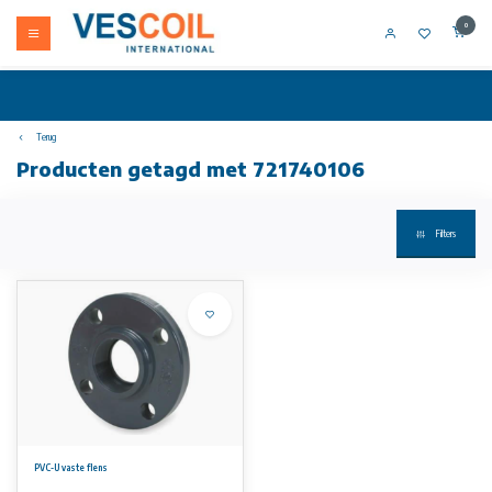
0
Terug
Producten getagd met 721740106
Filters
PVC-U vaste flens