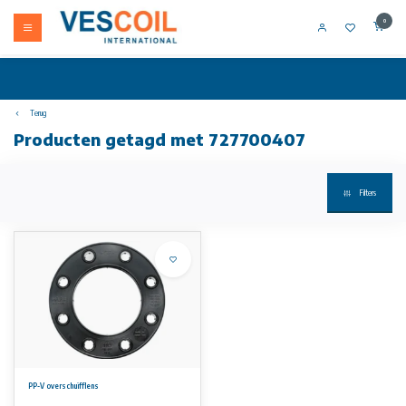
0
Terug
Producten getagd met 727700407
Filters
PP-V overschuifflens