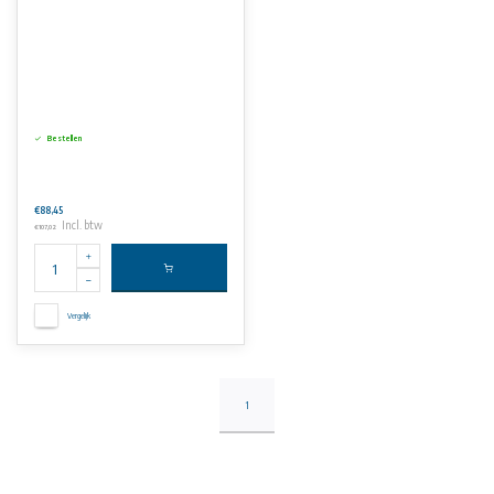
Bestellen
€88,45
Incl. btw
€107,02
Vergelijk
1