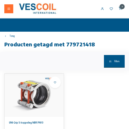
0
Terug
Producten getagd met 779721418
Filters
UNI-Grip S-koppeling NBR PN10