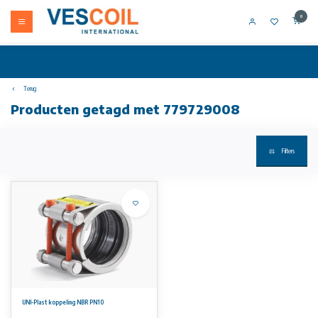
0
Terug
Producten getagd met 779729008
Filters
UNI-Plast koppeling NBR PN10