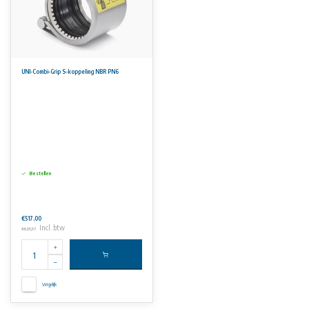
UNI-Combi-Grip S-koppeling NBR PN6
Bestellen
€517,00
Incl. btw
€625,57
Vergelijk