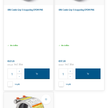
UNI-Combi-Grip S-koppeling EPDM PN5
UNI-Combi-Grip S-koppeling EPDM PN6
Bestellen
Bestellen
€621,65
€517,00
Incl. btw
Incl. btw
€752,20
€625,57
Vergelijk
Vergelijk