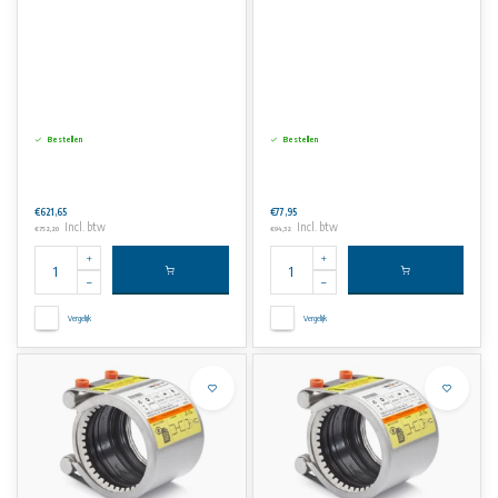
Bestellen
Bestellen
€621,65
€77,95
Incl. btw
Incl. btw
€752,20
€94,32
Vergelijk
Vergelijk