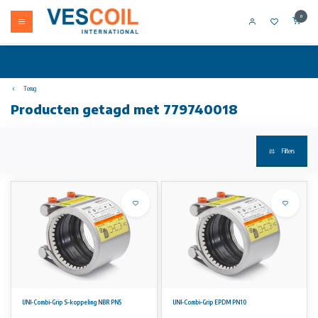
0
Terug
Producten getagd met 779740018
Filters
UNI-Combi-Grip S-koppeling NBR PN5
UNI-Combi-Grip EPDM PN10