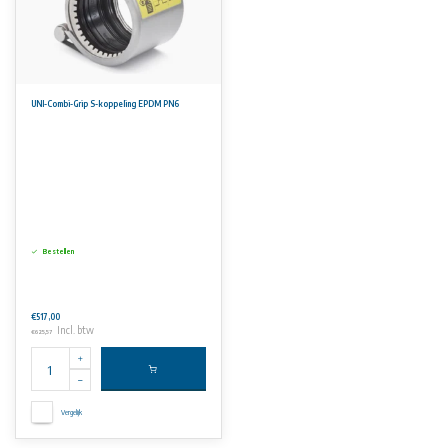
UNI-Combi-Grip S-koppeling EPDM PN6
Bestellen
€517,00
Incl. btw
€625,57
Vergelijk