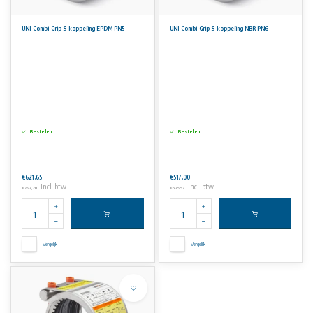
UNI-Combi-Grip S-koppeling EPDM PN5
UNI-Combi-Grip S-koppeling NBR PN6
Bestellen
Bestellen
€621,65
€517,00
Incl. btw
Incl. btw
€752,20
€625,57
Vergelijk
Vergelijk