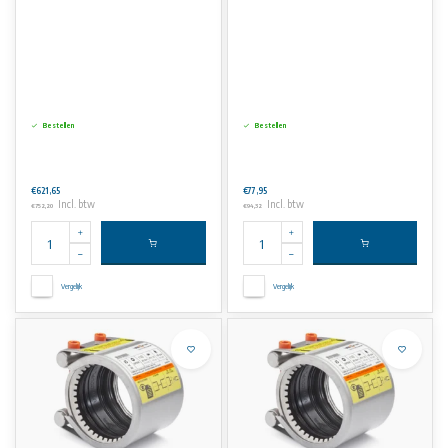
Bestellen
Bestellen
€621,65
€77,95
Incl. btw
Incl. btw
€752,20
€94,32
Vergelijk
Vergelijk