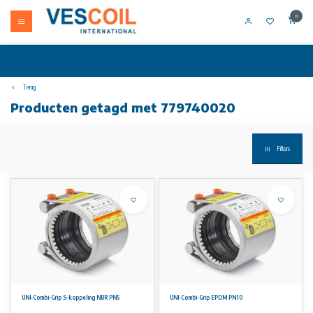
0
Terug
Producten getagd met 779740020
Filters
UNI-Combi-Grip S-koppeling NBR PN5
UNI-Combi-Grip EPDM PN10