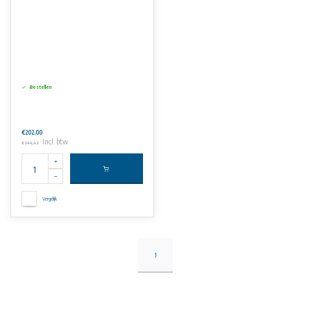
Bestellen
€202,00
Incl. btw
€244,42
Vergelijk
1