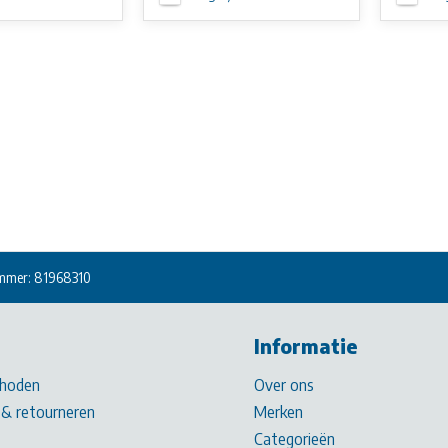
mmer: 81968310
Informatie
hoden
Over ons
& retourneren
Merken
Categorieën