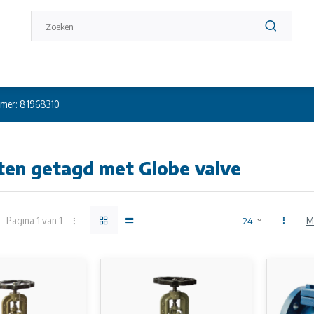
mer: 81968310
ten getagd met Globe valve
Pagina 1 van 1
M