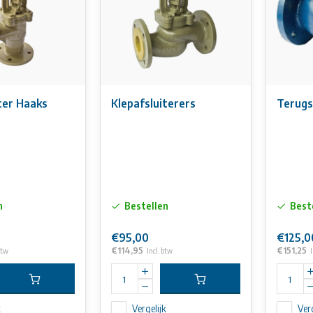
ter Haaks
Klepafsluiterers
Terugs
n
Bestellen
Best
€95,00
€125,0
€114,95
€151,25
btw
Incl. btw
I
k
Vergelijk
Verg