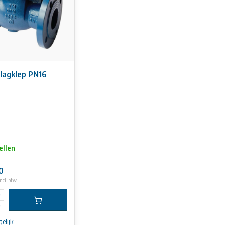
lagklep PN16
ellen
0
ncl. btw
elijk