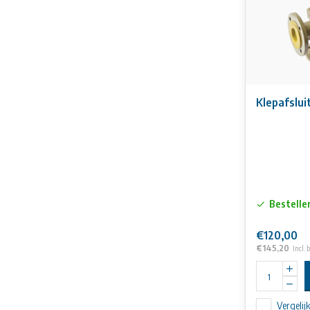
Klepafslui
Bestelle
€120,00
€145,20
Incl. 
Vergelij