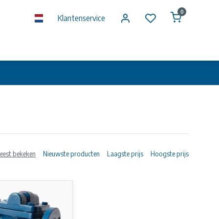
0
Klantenservice
eest bekeken
Nieuwste producten
Laagste prijs
Hoogste prijs