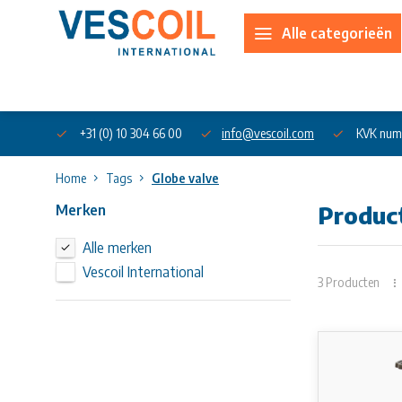
Alle categorieën
Over ons
+31 (0) 10 304 66 00
info@vescoil.com
KVK num
Home
Tags
Globe valve
Merken
Produc
Alle merken
Vescoil International
3 Producten