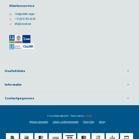
Klantenservice
Veelgestelde vragen
+31 (0) 10 304 66 00
info@vescoil.com
Usefull links
Informatie
Contactgegevens
© Vescoil International BV
- Theme made by
Webdinge
Algemene voorwaarden
Verkoop- en inkoopvoorwaarden
Privacy Policy
Sitemap