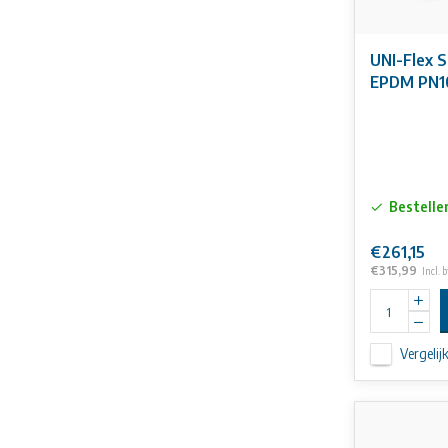
UNI-Flex S
EPDM PN1
Bestelle
€261,15
€315,99
Incl. 
Vergelij