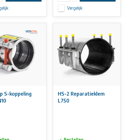
elijk
Vergelijk
p S-koppeling
HS-2 Reparatieklem
N10
L750
ellen
Bestellen