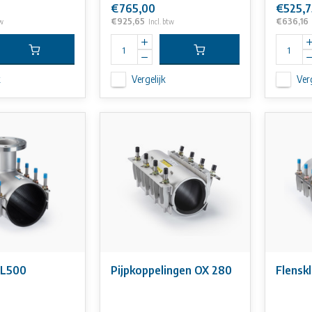
€765,00
€525,7
€925,65
€636,16
tw
Incl. btw
k
Vergelijk
Verg
 L500
Pijpkoppelingen OX 280