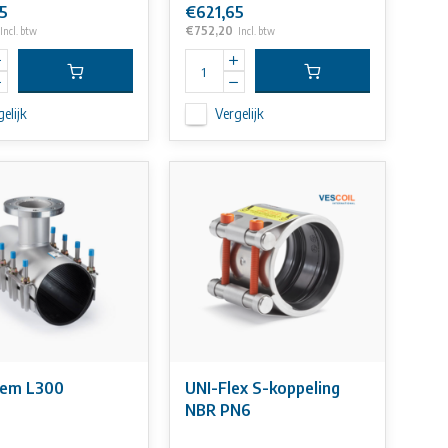
5
€621,65
€752,20
Incl. btw
Incl. btw
elijk
Vergelijk
Flensklem L300
UNI-Flex S-koppeling
NBR PN6