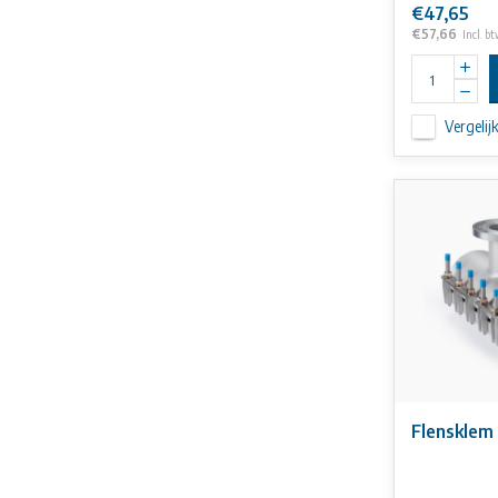
€47,65
€57,66
Incl. b
Vergelij
Flensklem