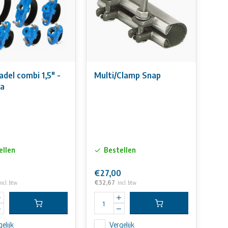
del combi 1,5" -
Multi/Clamp Snap
va
ellen
Bestellen
€27,00
€32,67
Incl. btw
Incl. btw
elijk
Vergelijk