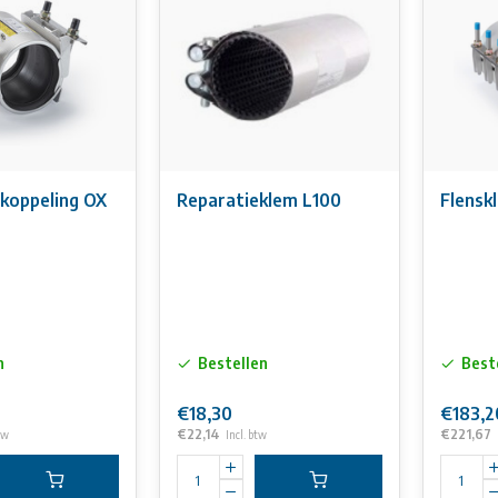
 koppeling OX
Reparatieklem L100
n
Bestellen
Best
€18,30
€183,2
€22,14
€221,67
tw
Incl. btw