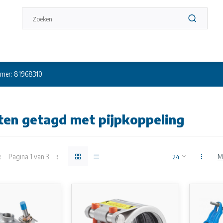
mer: 81968310
ten getagd met pijpkoppeling
Pagina 1 van 3
M