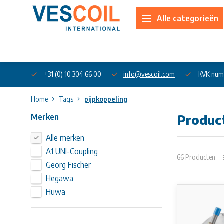
Alle categorieën
Over ons
+31 (0) 10 304 66 00
info@vescoil.com
KVK num
Home
Tags
pijpkoppeling
Merken
Produc
Alle merken
A1 UNI-Coupling
66 Producten
Georg Fischer
Hegawa
Huwa