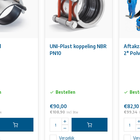
l
UNI-Plast koppeling NBR
Aftakza
PN10
2" Pol
n
Bestellen
Best
€90,00
€82,10
€108,90
€99,34
tw
Incl. btw
k
Vergelijk
Verg