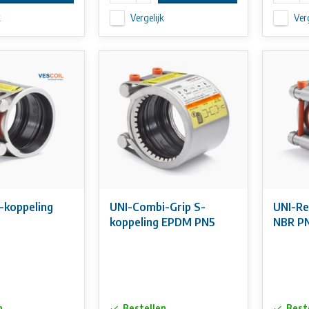
k
Vergelijk
Verg
-koppeling
UNI-Combi-Grip S-
UNI-Re
koppeling EPDM PN5
NBR P
n
Bestellen
Best