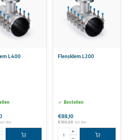
Flensklem L400
Flensklem L200
ellen
Bestellen
0
€88,10
€106,60
Incl. btw
Incl. btw