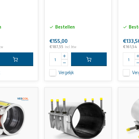
n
Bestellen
Best
€155,00
€133,5
€187,55
€161,54
btw
Incl. btw
k
Vergelijk
Verg