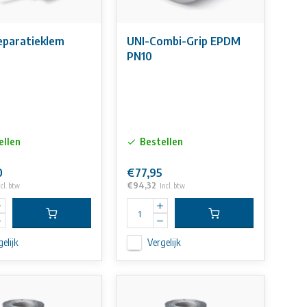
eparatieklem
UNI-Combi-Grip EPDM
PN10
ellen
Bestellen
0
€77,95
€94,32
ncl. btw
Incl. btw
elijk
Vergelijk