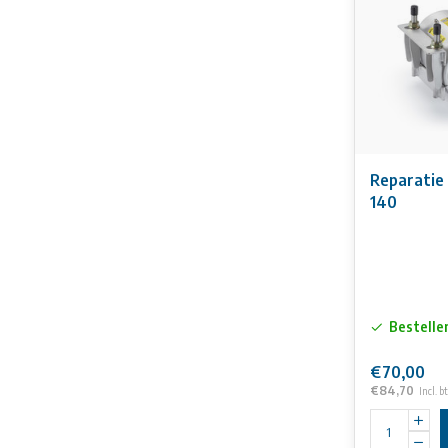
Reparatie
140
Bestelle
€70,00
€84,70
Incl. b