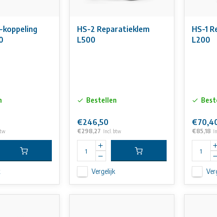
-koppeling
HS-2 Reparatieklem
HS-1 R
0
L500
L200
n
Bestellen
Best
€246,50
€70,4
€298,27
€85,18
btw
Incl. btw
I
k
Vergelijk
Verg