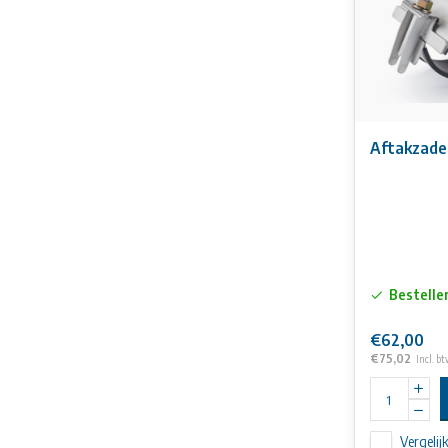
Aftakzade
Bestelle
€62,00
€75,02
Incl. b
Vergelij