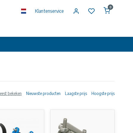
0
Klantenservice
eest bekeken
Nieuwste producten
Laagste prijs
Hoogste prijs