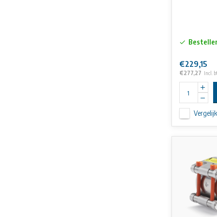
Bestelle
€229,15
€277,27
Incl. 
Vergelij