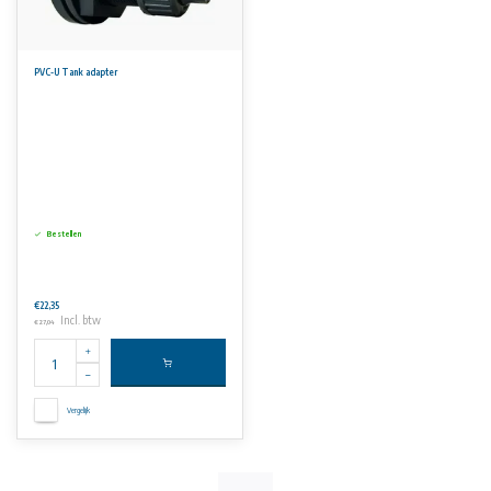
PVC-U Tank adapter
Bestellen
€22,35
Incl. btw
€27,04
Vergelijk