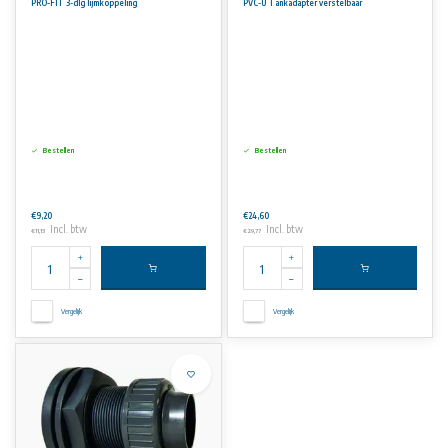
PRO-FIT 3-dlg lijmkoppeling
PVC-U Tankadapter verstelbaar
Bestellen
Bestellen
€9,20
€24,60
Incl. btw
Incl. btw
€11,13
€29,77
Vergelijk
Vergelijk