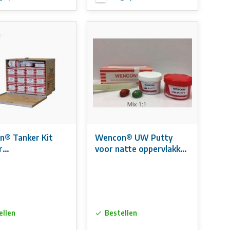
® Tanker Kit
Wencon® UW Putty
r
voor natte oppervlakken
atiegereedschap)
of onder water
ellen
Bestellen