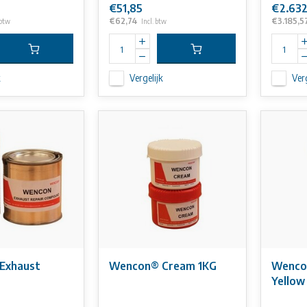
€51,85
€2.632
€62,74
€3.185,5
 btw
Incl. btw
k
Vergelijk
Verg
Exhaust
Wencon® Cream 1KG
Wenco
Yellow