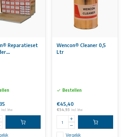
n® Reparatieset
Wencon® Cleaner 0,5
der
Ltr
atiegereedschap)
ellen
Bestellen
,35
€45,40
€54,93
Incl. btw
Incl. btw
elijk
Vergelijk