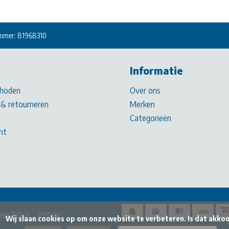
mmer: 81968310
Informatie
hoden
Over ons
& retourneren
Merken
Categorieën
nt
acy Policy
Sitemap
beteren. Is dat akkoord?
