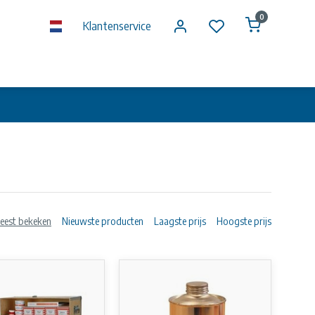
0
Klantenservice
eest bekeken
Nieuwste producten
Laagste prijs
Hoogste prijs