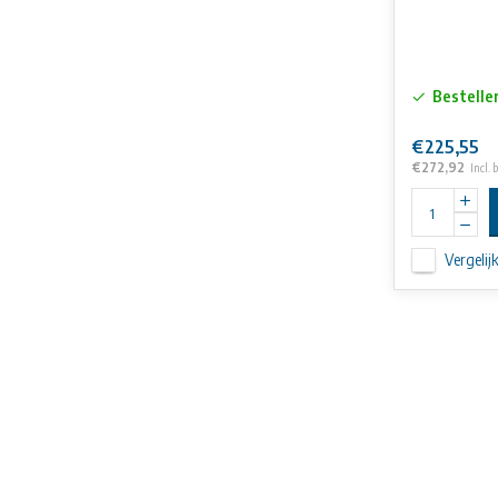
Bestelle
€225,55
€272,92
Incl. 
Vergelij