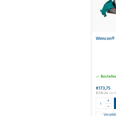
Wencon® 
Bestelle
€173,75
€210,24
Incl. 
Vergelij