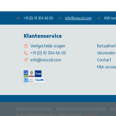
+31 (0) 10 304 66 00
info@vescoil.com
KVK nu
Klantenservice
Veelgestelde vragen
Betaalmet
+31 (0) 10 304 66 00
Verzenden 
info@vescoil.com
Contact
Mijn accou
Algemene voorwaarden
Verkoop- en inkoopvoorwaarden
Priv
            Wij slaan cookies op om onze website te ver
© Vescoil International BV
- Theme made by
Webdinge