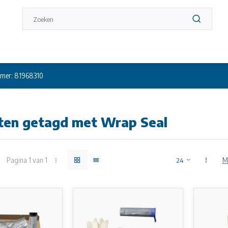
mer: 81968310
ten getagd met Wrap Seal
Pagina 1 van 1
M