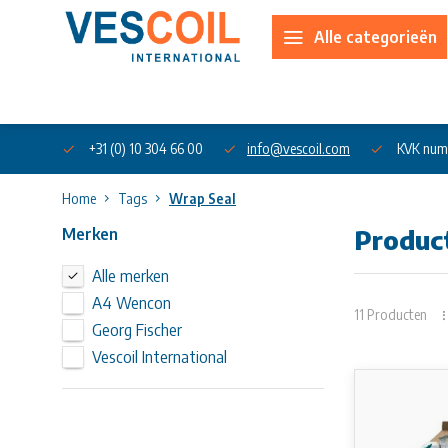
Alle categorieën
Over ons
+31 (0) 10 304 66 00
info@vescoil.com
KVK num
Home
Tags
Wrap Seal
Merken
Produc
Alle merken
A4 Wencon
11 Producten
Georg Fischer
Vescoil International