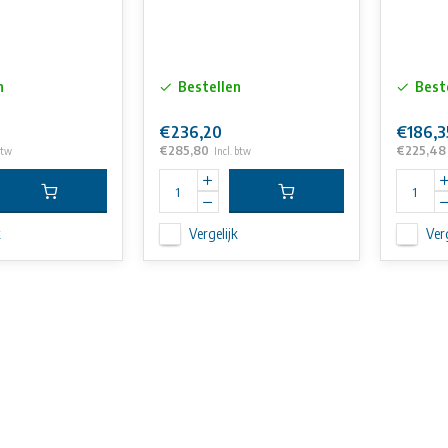
n
Bestellen
Best
€236,20
€186,3
€285,80
€225,48
btw
Incl. btw
k
Vergelijk
Verg