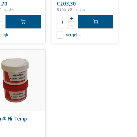
,70
€203,30
7
€245,99
Incl. btw
Incl. btw
elijk
Vergelijk
n® Hi-Temp