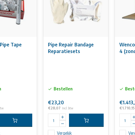
Pipe Tape
Pipe Repair Bandage
Wenco
Reparatiesets
4 (zon
applic
n
Bestellen
Best
€23,20
€1.413
€28,07
€1.710,15
btw
Incl. btw
k
Vergelijk
Verg