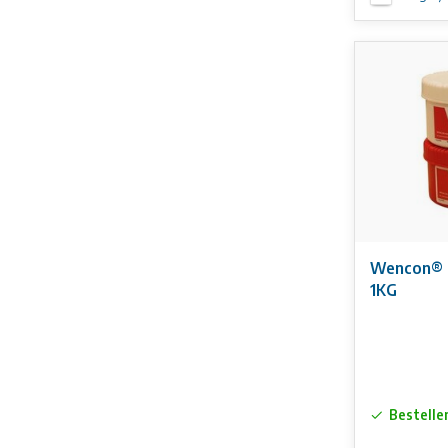
Wencon® 
1KG
Bestelle