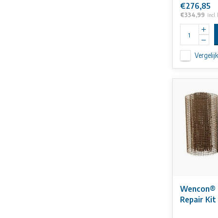
€276,85
€334,99
Incl.
Vergelij
Wencon® 
Repair Kit