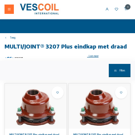
0
Terug
MULTI/JOINT® 3207 Plus eindkap met draad
...Lees meer
Filters
MULTI/JOINT® 3207 Plus eindkap met draad, trekvast, Uni/Fiksers NBR
Uitvoering:
• geschikt voor alle buismaterialen
• met NBR geschikt voor water en gas; met EPDM enkel geschikt voor water
• nodulair gietijzer GGG45 behuizing en aandrukring, volgens EN-GJS-450-10
• Resicoat® kunststof coating, volgens GSK standaard en EN 14901
• NBR of EPDM afdichting, NBR volgens EN 682 (-5°C tot +50°C), EPDM volgens EN 681-1 (0°C tot
+50ºC)
• hoekverdraaiing max. 8º per mof bij installatie (gebaseerd op het midden van het bereik)
• RVS kwaliteit A4 (316) Uni/Fiksers
• RVS kwaliteit A2 (AISI 304) of kwaliteit A4 (AISI 316) bouten, moeren en onderlegringen
• inclusief hygienebescherming DN50 - DN825
Montagevoorschrift:
• lees de montagehandleiding
• bij gebruik van kunststof buis een steunbus gebruiken (zie toebehoren); check onze technische
MULTI/JOINT® 3207 Plus eindkap met draad
MULTI/JOINT® 3207 Plus eindkap met draad