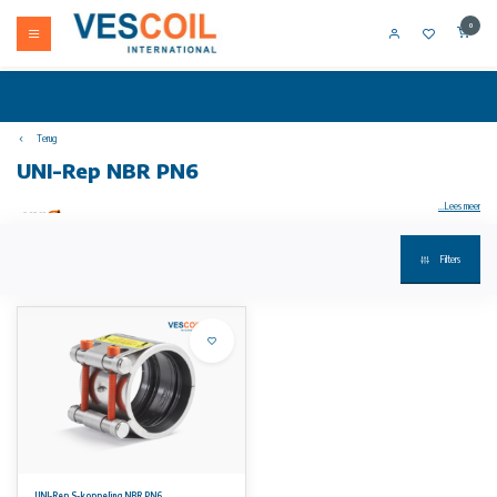
0
Terug
UNI-Rep NBR PN6
...Lees meer
Filters
Uw artikel niet op voorraad? Bel +31 (0) 10 304 66 00
UNI-Rep S2 reparatiekoppeling RVS 1.4571 Niet-trekvaste verbinding van metaal en metaal, kunststof en kunststof, metaal en kunststof
PN6, met volle sluiting
• behuizing, ankers en steunring (optioneel): RVS W5 (1.4571) kwaliteit; bouten A4-80 / 316 Ti en
voorzien van een PTFE-coating
temperatuur/druk:
• werktemperatuur EPDM: -30°C tot 125°C
• werktemperatuur NBR: -20°C tot 80°C
Aan de informatie op deze website kunnen geen rechten worden ontleend.
UNI-Rep S-koppeling NBR PN6