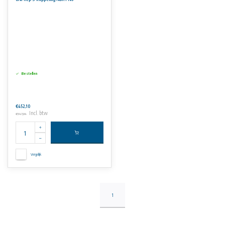
Bestellen
€452,10
Incl. btw
€547,04
Vergelijk
1