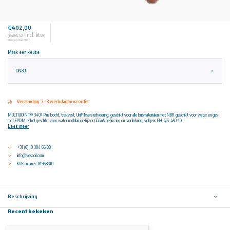
€402,00
Incl. btw
(€486,42
)
Stukprijs: €402,00 /
Maak een keuze
DN80
Verzending: 2 - 3 werkdagen na order
MULTI/JOINT® 3407 Plus bocht, trekvast, Uni/Fiksers uitvoering: geschikt voor alle buismaterialen met NBR geschikt voor water en gas;
met EPDM enkel geschikt voor water nodulair gietijzer GGG45 behuizing en aandrukring, volgens EN-GJS-450-10
Lees meer
+31 (0) 10 304 66 00
info@vescoil.com
KVK nummer: 81968310
Beschrijving
Recent bekeken