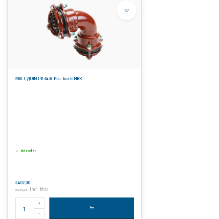
MULTI/JOINT® 3407 Plus bocht NBR
Bestellen
€402,00
Incl. btw
€486,42