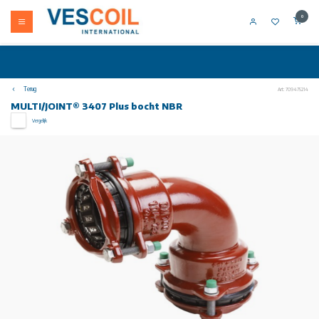
0
Terug
Art: 709475214
MULTI/JOINT® 3407 Plus bocht NBR
Vergelijk