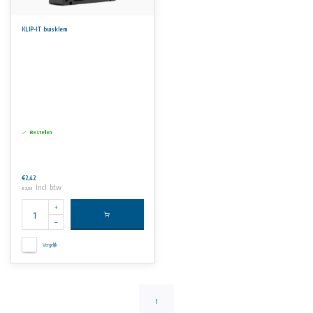
KLIP-IT buisklem
Bestellen
€2,42
Incl. btw
€2,93
Vergelijk
1