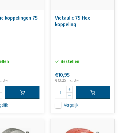
ic koppelingen 75
Victaulic 75 flex
koppeling
ellen
Bestellen
€10,95
€13,25
cl. btw
Incl. btw
elijk
Vergelijk