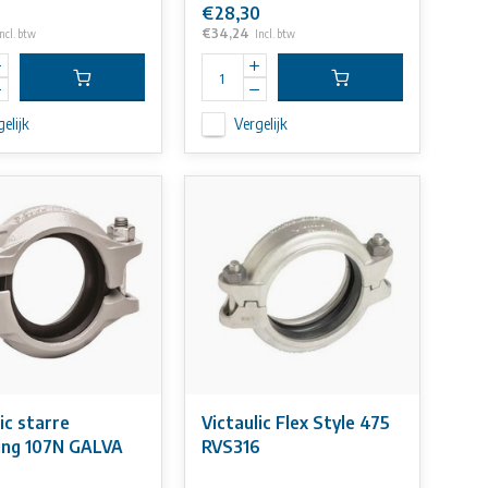
€28,30
€34,24
ncl. btw
Incl. btw
elijk
Vergelijk
ic starre
Victaulic Flex Style 475
ing 107N GALVA
RVS316