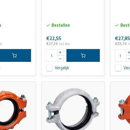
n
Bestellen
Best
€22,55
€27,85
€27,29
€33,70
tw
Incl. btw
I
k
Vergelijk
Verg