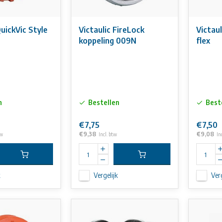
QuickVic Style
Victaulic FireLock
Victaul
koppeling 009N
flex
n
Bestellen
Best
€7,75
€7,50
€9,38
€9,08
tw
Incl. btw
In
k
Vergelijk
Verg