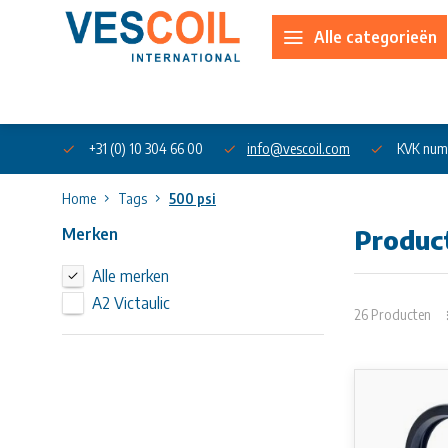
Alle categorieën
Over ons
+31 (0) 10 304 66 00
info@vescoil.com
KVK num
Home
Tags
500 psi
Merken
Produc
Alle merken
A2 Victaulic
26 Producten