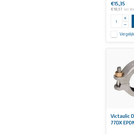
€15,35
€18,57
Incl. bt
Vergelij
Victaulic 
77DX EPD