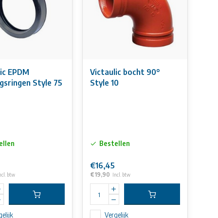
lic EPDM
Victaulic bocht 90°
ngsringen Style 75
Style 10
ellen
Bestellen
€16,45
€19,90
ncl. btw
Incl. btw
elijk
Vergelijk