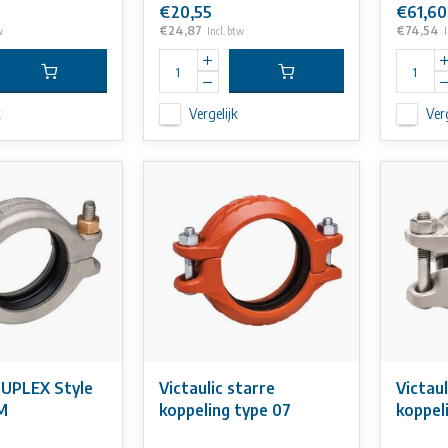
€20,55
€61,60
€24,87
€74,54
w
Incl. btw
I
k
Vergelijk
Verg
DUPLEX Style
Victaulic starre
Victaul
M
koppeling type 07
koppel