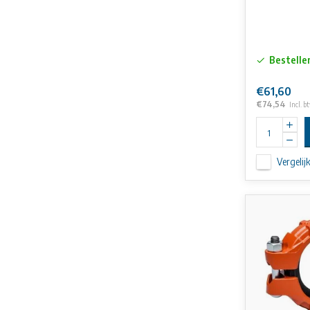
Bestelle
€61,60
€74,54
Incl. b
Vergelij