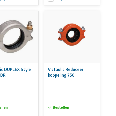
lic DUPLEX Style
Victaulic Reduceer
NBR
koppeling 750
ellen
Bestellen