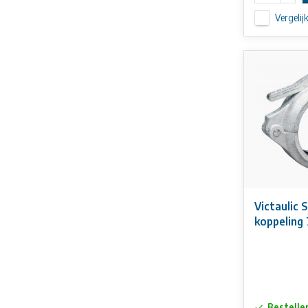
Vergelij
Victaulic 
koppeling 
Bestelle