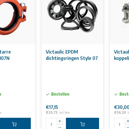
starre
Victaulic EPDM
Victau
 107N
dichtingsringen Style 07
koppel
n
Bestellen
Best
€17,15
€30,0
€20,75
€36,30
tw
Incl. btw
I