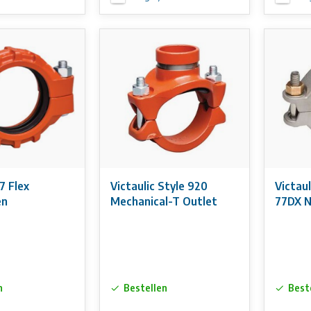
7 Flex
Victaulic Style 920
Victau
en
Mechanical-T Outlet
77DX 
n
Bestellen
Best