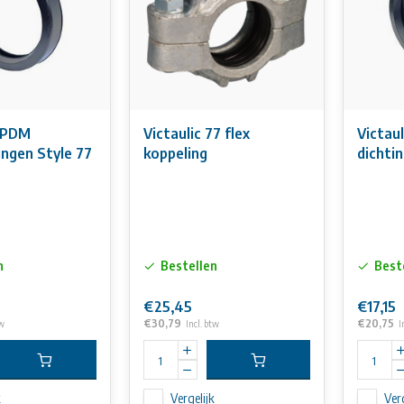
 EPDM
Victaulic 77 flex
Victau
ingen Style 77
koppeling
dichti
n
Bestellen
Best
€25,45
€17,15
€30,79
€20,75
tw
Incl. btw
I
k
Vergelijk
Verg