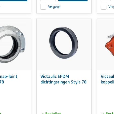
k
Vergelijk
Verg
Snap-Joint
Victaulic EPDM
Victaul
78
dichtingsringen Style 78
koppel
n
Bestellen
Best