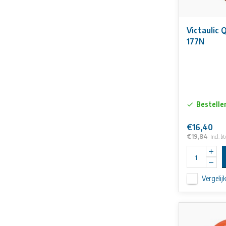
Victaulic 
177N
Bestelle
€16,40
€19,84
Incl. b
Vergelij