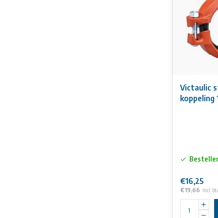
Victaulic 
koppeling
Bestelle
€16,25
€19,66
Incl. b