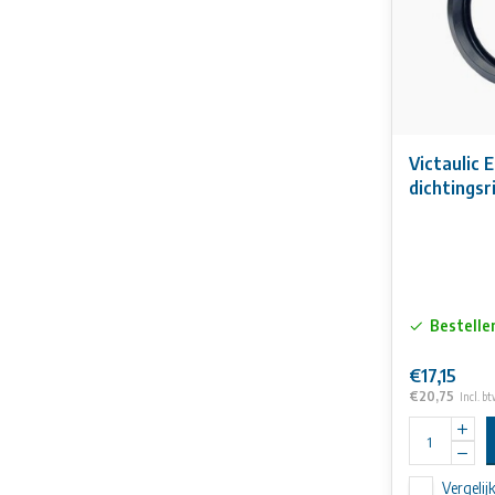
Victaulic
dichtingsr
Bestelle
€17,15
€20,75
Incl. b
Vergelij