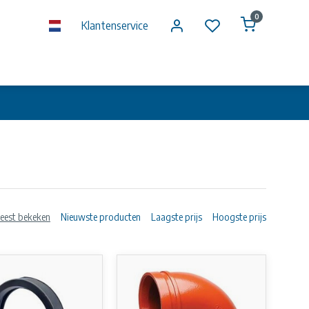
0
Klantenservice
eest bekeken
Nieuwste producten
Laagste prijs
Hoogste prijs