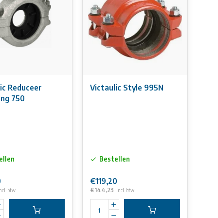
lic Reduceer
Victaulic Style 995N
ing 750
ellen
Bestellen
0
€119,20
€144,23
ncl. btw
Incl. btw