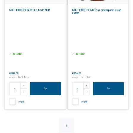
MULTI/JOINT® 3407 Plus bocht NBR
MULTI/JOINT® 3207 Plus eindkap met draad
EPDM
Bestellen
Bestellen
€402,00
€144,05
Incl. btw
Incl. btw
€486,42
€174,30
Vergelijk
Vergelijk
1