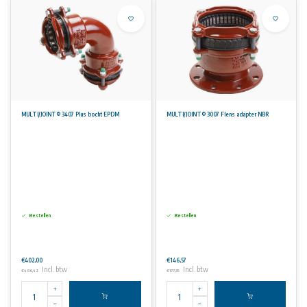
MULTI/JOINT® 3407 Plus bocht EPDM
MULTI/JOINT® 3007 Flens adapter NBR
Bestellen
Bestellen
€402,00
€146,57
Incl. btw
Incl. btw
€486,42
€177,35