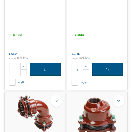
Bestellen
Bestellen
€227,25
€277,85
Incl. btw
Incl. btw
€274,97
€336,20
Vergelijk
Vergelijk