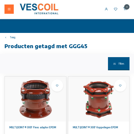
0
Terug
Producten getagd met GGG45
Filters
MULTI/JOINT® 3007 Flens adapter EPDM
MULTI/JOINT® 3007 Koppelingen EPDM