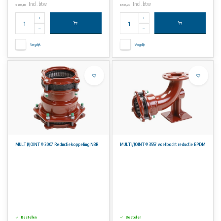
Incl. btw
Incl. btw
€206,18
€336,20
Vergelijk
Vergelijk
MULTI/JOINT® 3007 Reductiekoppeling NBR
MULTI/JOINT® 3557 voetbocht reductie EPDM
Bestellen
Bestellen