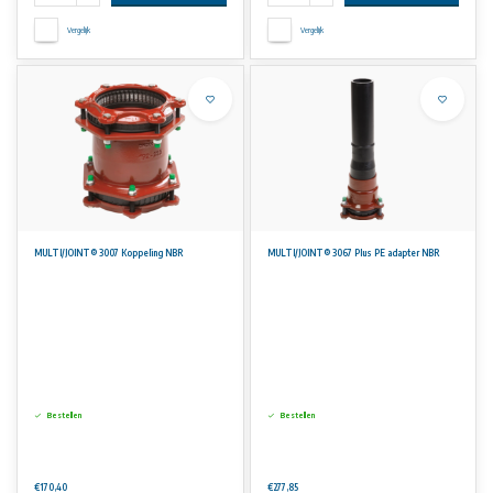
Vergelijk
Vergelijk
MULTI/JOINT® 3007 Koppeling NBR
MULTI/JOINT® 3067 Plus PE adapter NBR
Bestellen
Bestellen
€170,40
€277,85