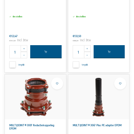
Bestellen
Bestellen
€122,47
€132,50
Incl. btw
Incl. btw
€148,19
€160,33
Vergelijk
Vergelijk
MULTI/JOINT® 3007 Reductiekoppeling
MULTI/JOINT® 3067 Plus PE adapter EPDM
EPDM