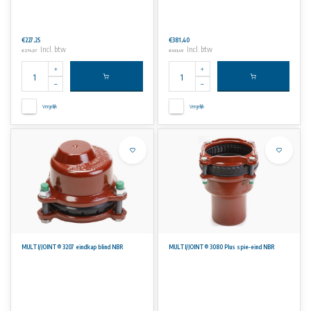
€227,25
€381,40
Incl. btw
Incl. btw
€274,97
€461,49
Vergelijk
Vergelijk
MULTI/JOINT® 3207 eindkap blind NBR
MULTI/JOINT® 3080 Plus spie-eind NBR