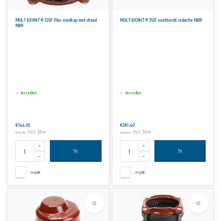
MULTI/JOINT® 3207 Plus eindkap met draad
MULTI/JOINT® 3557 voetbocht reductie NBR
NBR
Bestellen
Bestellen
€144,05
€381,40
Incl. btw
Incl. btw
€174,30
€461,49
Vergelijk
Vergelijk