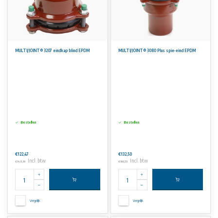
MULTI/JOINT® 3207 eindkap blind EPDM
MULTI/JOINT® 3080 Plus spie-eind EPDM
Bestellen
Bestellen
€122,47
€132,50
Incl. btw
Incl. btw
€148,19
€160,33
Vergelijk
Vergelijk