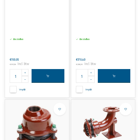
Bestellen
Bestellen
€150,05
€170,40
Incl. btw
Incl. btw
€181,56
€206,18
Vergelijk
Vergelijk