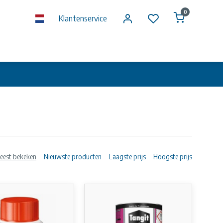
0
Klantenservice
eest bekeken
Nieuwste producten
Laagste prijs
Hoogste prijs