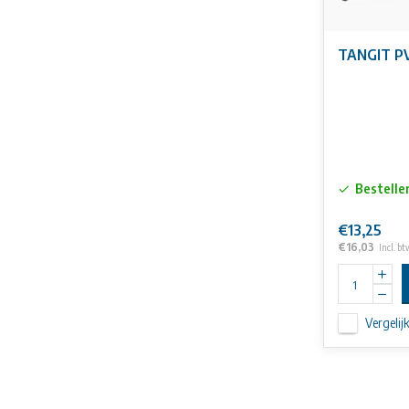
TANGIT PV
Bestelle
€13,25
€16,03
Incl. bt
Vergelij