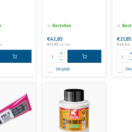
n
Bestellen
Best
€42,85
€21,85
€51,85
€26,44
tw
Incl. btw
k
Vergelijk
Verg