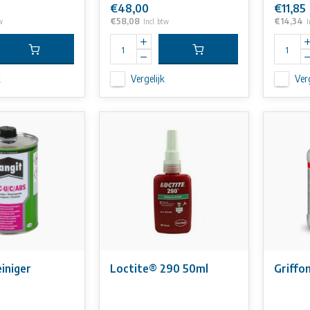
€48,00
€11,85
€58,08
€14,34
w
Incl. btw
I
k
Vergelijk
Verg
iniger
Loctite® 290 50ml
Griffo