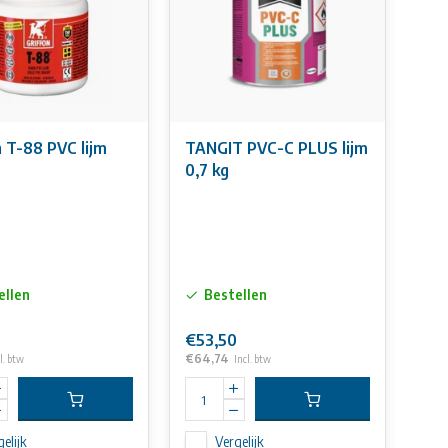
n T-88 PVC lijm
TANGIT PVC-C PLUS lijm
0,7 kg
ellen
Bestellen
€53,50
€64,74
l. btw
Incl. btw
elijk
Vergelijk