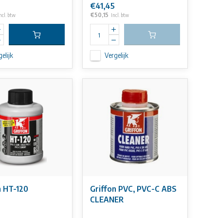
€41,45
€50,15
ncl. btw
Incl. btw
elijk
Vergelijk
n HT-120
Griffon PVC, PVC-C ABS
CLEANER