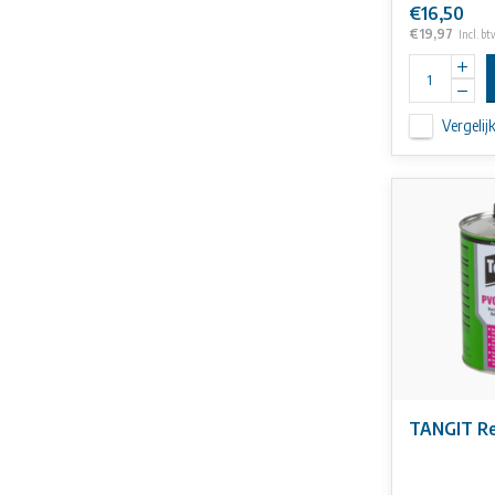
€16,50
€19,97
Incl. bt
Vergelij
TANGIT Re