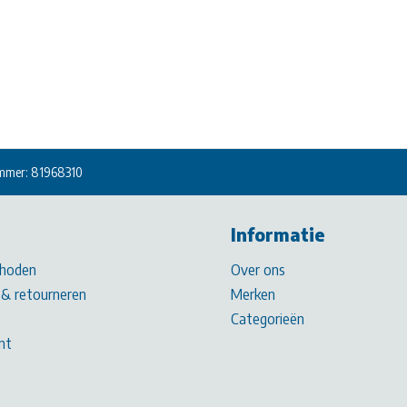
mmer: 81968310
Informatie
hoden
Over ons
& retourneren
Merken
Categorieën
nt