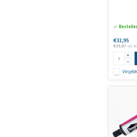
Bestelle
€32,95
€39,87
Incl. b
Vergelij