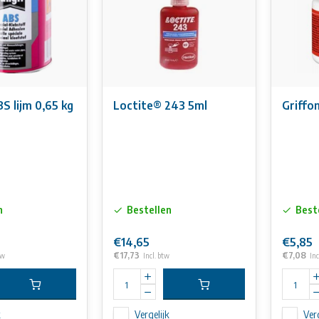
S lijm 0,65 kg
Loctite® 243 5ml
Griffo
n
Bestellen
Best
€14,65
€5,85
€17,73
€7,08
tw
Incl. btw
Inc
k
Vergelijk
Verg