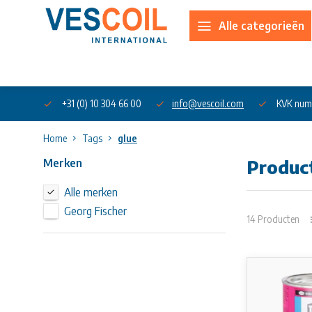
Alle categorieën
Over ons
+31 (0) 10 304 66 00
info@vescoil.com
KVK num
Home
Tags
glue
Merken
Produc
Alle merken
Georg Fischer
14 Producten