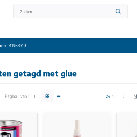
mer: 81968310
ten getagd met glue
Pagina 1 van 1
M