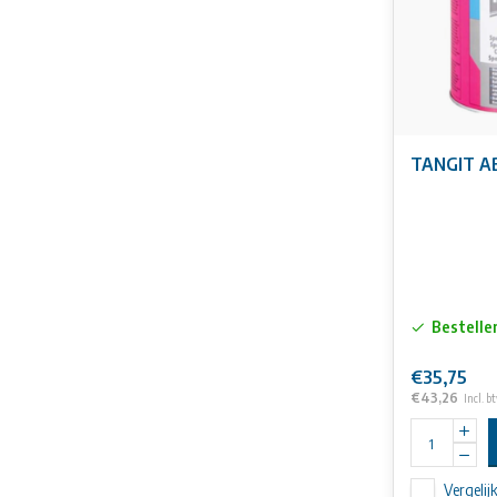
TANGIT AB
Bestelle
€35,75
€43,26
Incl. b
Vergelij