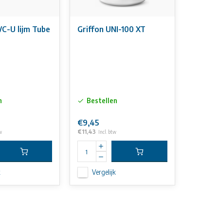
C-U lijm Tube
Griffon UNI-100 XT
n
Bestellen
€9,45
€11,43
w
Incl. btw
k
Vergelijk