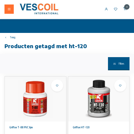
0
Terug
Producten getagd met ht-120
Filters
Griffon T-88 PVC lijm
Griffon HT-120