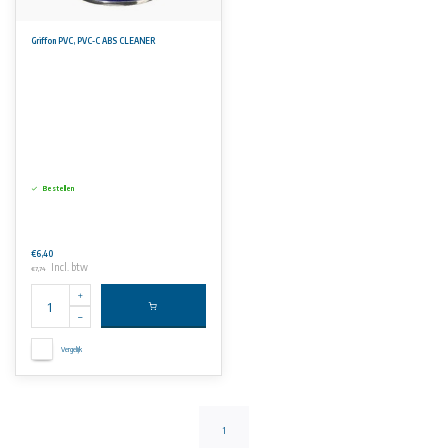
Griffon PVC, PVC-C ABS CLEANER
Bestellen
€6,40
Incl. btw
€7,74
Vergelijk
1