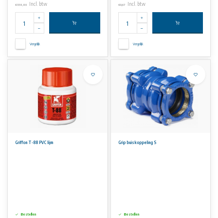
Incl. btw
Incl. btw
€338,80
€0,67
Vergelijk
Vergelijk
Griffon T-88 PVC lijm
Grip buiskoppeling S
Bestellen
Bestellen