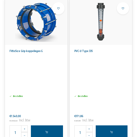
FittoSize Grip koppelingen G
PVC-U Type 335
Bestellen
Bestellen
€1.540,00
€171,86
Incl. btw
Incl. btw
€1.863,40
€207,95