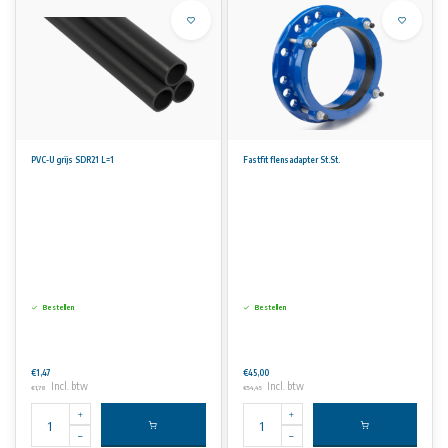
PVC-U grijs SDR21 L=1
Fastfit flensadapter St.St.
Bestellen
Bestellen
€1,47
€45,00
Incl. btw
Incl. btw
€1,78
€54,45