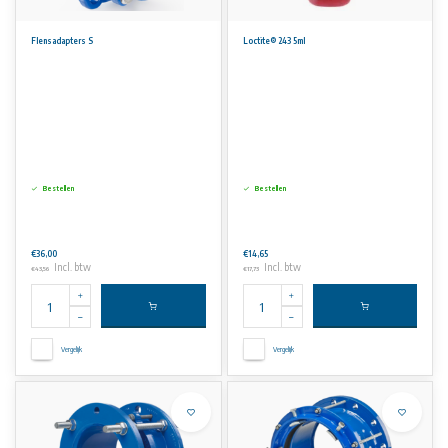
Flensadapters S
Loctite® 243 5ml
Bestellen
Bestellen
€36,00
€14,65
Incl. btw
Incl. btw
€43,56
€17,73
Vergelijk
Vergelijk