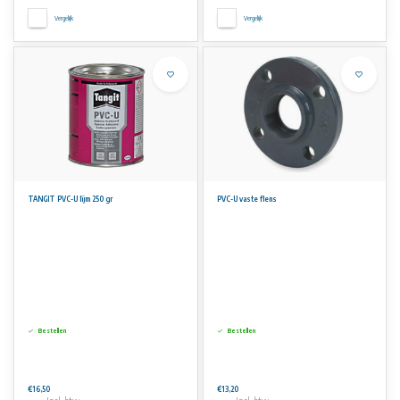
Vergelijk
Vergelijk
TANGIT PVC-U lijm 250 gr
PVC-U vaste flens
Bestellen
Bestellen
€16,50
€13,20