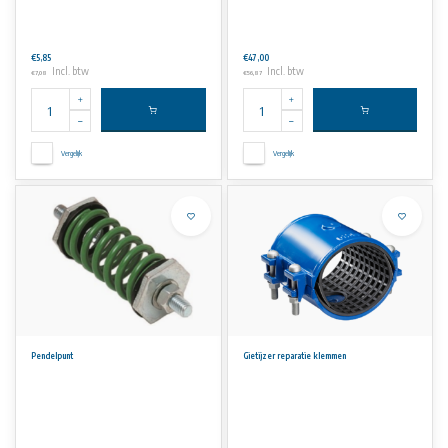
€5,85
€47,00
Incl. btw
Incl. btw
€7,08
€56,87
Vergelijk
Vergelijk
Pendelpunt
Gietijzer reparatie klemmen