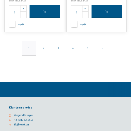
Incl. btw
Incl. btw
€19,97
€15,97
Vergelijk
Vergelijk
1
2
3
4
5
Klantenservice
Veelgestelde vragen
+31 (0) 10 304 66 00
info@vescoil.com