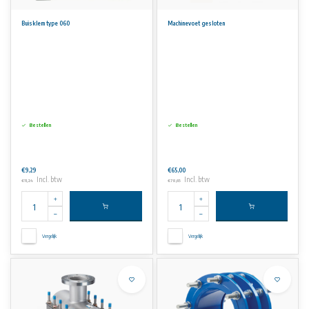
Buisklem type 060
Machinevoet gesloten
Bestellen
Bestellen
€9,29
€65,00
Incl. btw
Incl. btw
€11,24
€78,65
Vergelijk
Vergelijk