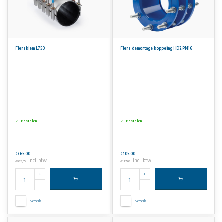
Flensklem L750
Flens demontage koppeling HD2 PN16
Bestellen
Bestellen
€765,00
€105,00
Incl. btw
Incl. btw
€925,65
€127,05
Vergelijk
Vergelijk