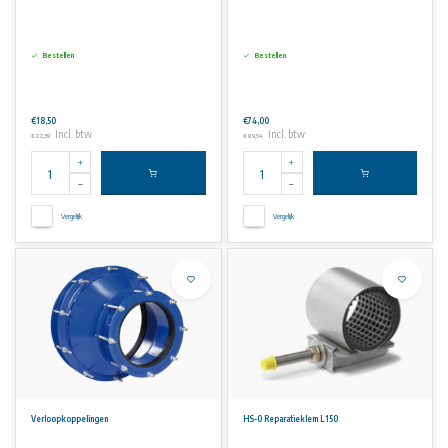
Bestellen
Bestellen
€18,50
€74,00
Incl. btw
Incl. btw
€22,39
€89,54
Vergelijk
Vergelijk
Verloopkoppelingen
HS-0 Reparatieklem L150