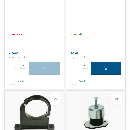
Op aanvraag
Bestellen
€180,00
€47,65
Incl. btw
Incl. btw
€217,80
€57,66
Vergelijk
Vergelijk