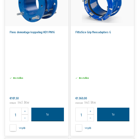
Flens demontage koppeling HD1 PN16
FittoSize Grip flensadapters G
Bestellen
Bestellen
€107,50
€1.360,00
Incl. btw
Incl. btw
€130,08
€1.645,60
Vergelijk
Vergelijk