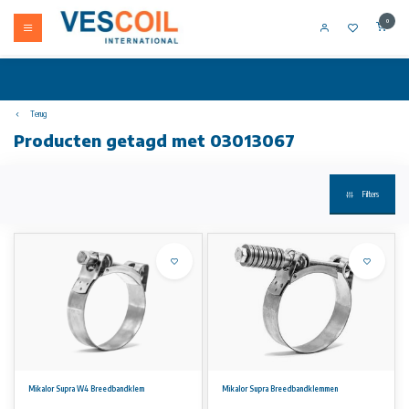
0
Terug
Producten getagd met 03013067
Filters
Mikalor Supra W4 Breedbandklem
Mikalor Supra Breedbandklemmen