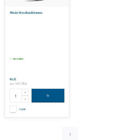
Mikalor Breedbandklemmen
Bestellen
€4,55
Incl. btw
€5,51
Vergelijk
1