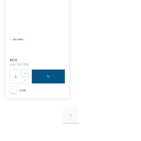
Bestellen
€27,25
Incl. btw
€32,97
Vergelijk
1