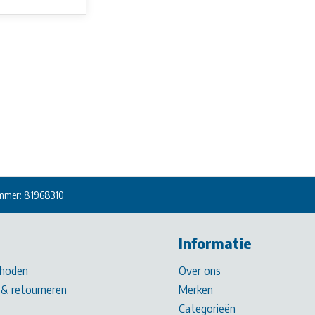
mmer: 81968310
Informatie
hoden
Over ons
& retourneren
Merken
Categorieën