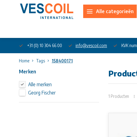
Alle categorieën
Over ons
+31 (0) 10 304 66 00
info@vescoil.com
KVK num
Home
Tags
158400171
Merken
Produc
Alle merken
Georg Fischer
1 Producten