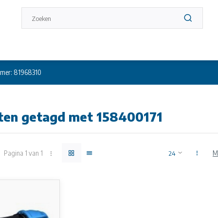
mer: 81968310
ten getagd met 158400171
Pagina 1 van 1
M