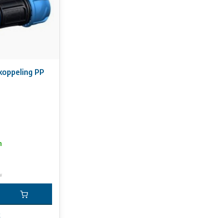
koppeling PP
n
w
k