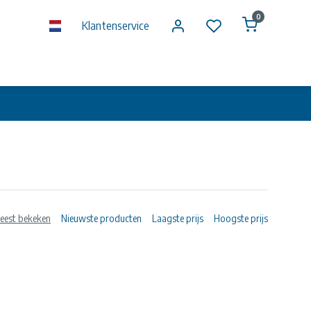
0
Klantenservice
eest bekeken
Nieuwste producten
Laagste prijs
Hoogste prijs