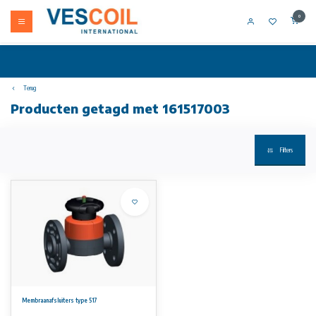
0
Terug
Producten getagd met 161517003
Filters
Membraanafsluiters type 517