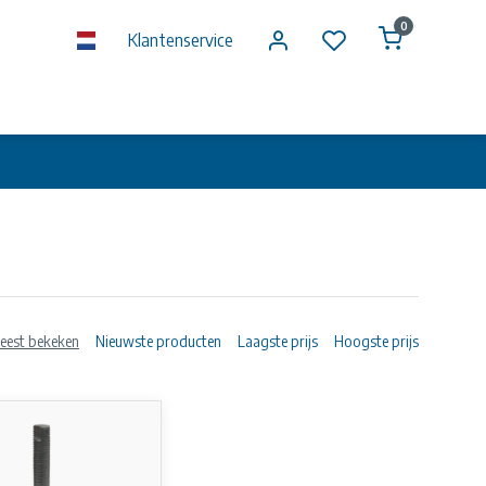
0
Klantenservice
eest bekeken
Nieuwste producten
Laagste prijs
Hoogste prijs