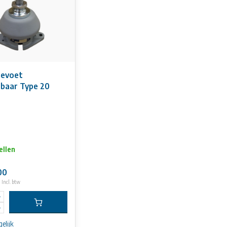
nevoet
lbaar Type 20
ellen
00
Incl. btw
elijk