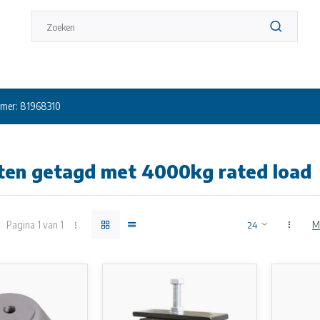
mer: 81968310
ten getagd met 4000kg rated load
Pagina 1 van 1
M