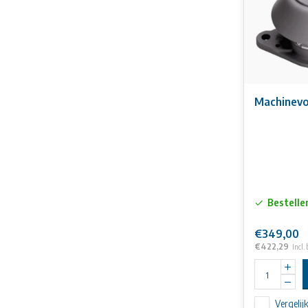
Bestelle
€349,00
€422,29
Incl.
Vergelij