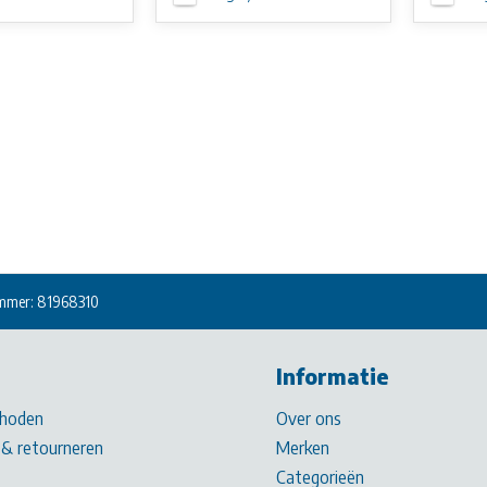
mmer: 81968310
Informatie
hoden
Over ons
& retourneren
Merken
Categorieën