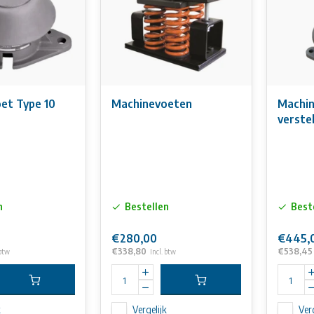
Machinevoet Type 10
Machinevoeten
Machi
verste
n
Bestellen
Best
€280,00
€445,
€338,80
€538,45
 btw
Incl. btw
k
Vergelijk
Verg