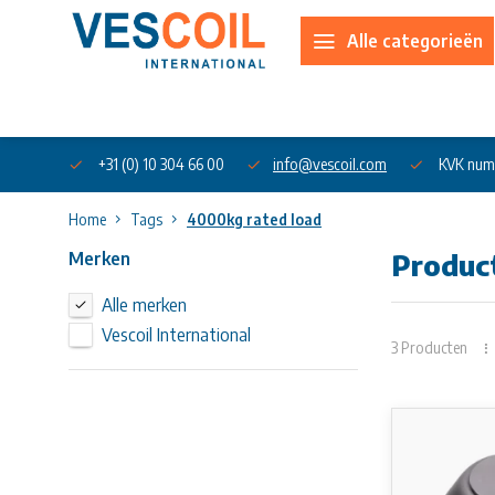
Alle categorieën
Over ons
+31 (0) 10 304 66 00
info@vescoil.com
KVK num
Home
Tags
4000kg rated load
Merken
Produc
Alle merken
Vescoil International
3 Producten