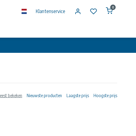
0
Klantenservice
eest bekeken
Nieuwste producten
Laagste prijs
Hoogste prijs