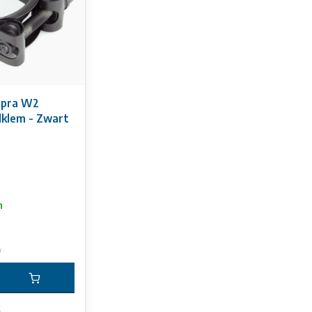
upra W2
klem - Zwart
n
w
k