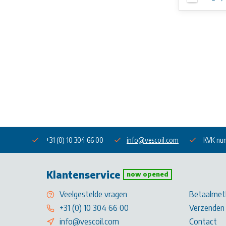
+31 (0) 10 304 66 00
info@vescoil.com
KVK nu
Klantenservice
now opened
Veelgestelde vragen
Betaalmet
+31 (0) 10 304 66 00
Verzenden 
info@vescoil.com
Contact