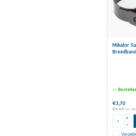
Mikalor S
Breedband
Bestelle
€3,70
€4,48
Incl. bt
Vergelij