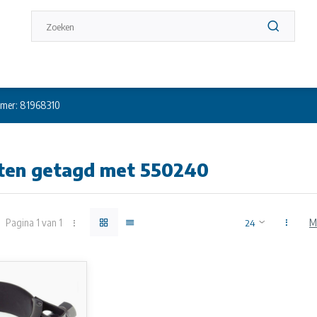
mer: 81968310
ten getagd met 550240
Pagina 1 van 1
M