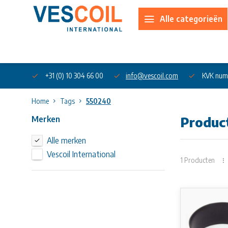
Alle categorieën
Over ons
+31 (0) 10 304 66 00
info@vescoil.com
KVK num
Home
Tags
550240
Merken
Produc
Alle merken
Vescoil International
1 Producten