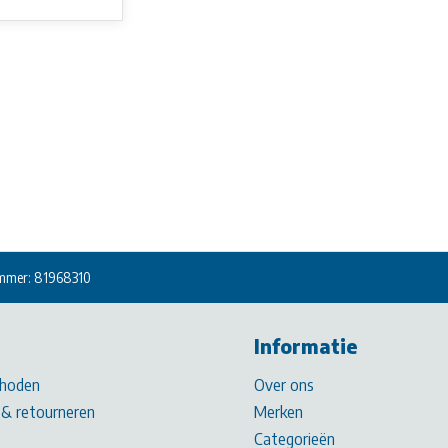
mmer: 81968310
Informatie
hoden
Over ons
& retourneren
Merken
Categorieën