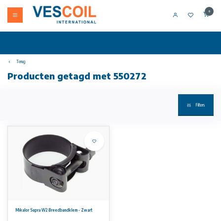
0
Terug
Producten getagd met 550272
Filters
Mikalor Supra W2 Breedbandklem - Zwart