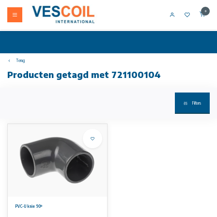
0
Terug
Producten getagd met 721100104
Filters
PVC-U knie 90º