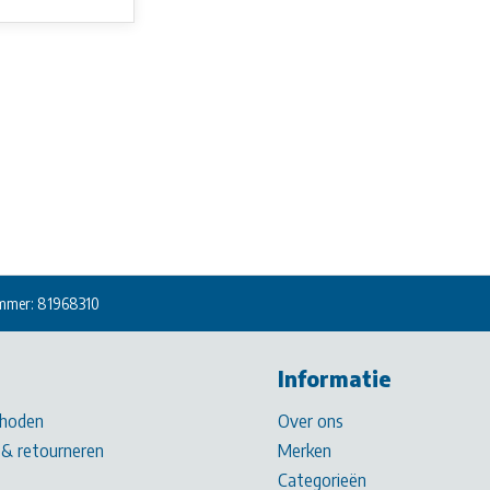
mmer: 81968310
Informatie
hoden
Over ons
& retourneren
Merken
Categorieën