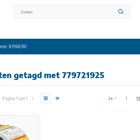
mer: 81968310
ten getagd met 779721925
Pagina 1 van 1
M