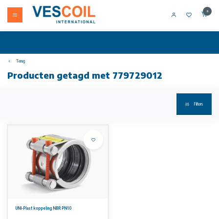
0
Terug
Producten getagd met 779729012
Filters
UNI-Plast koppeling NBR PN10