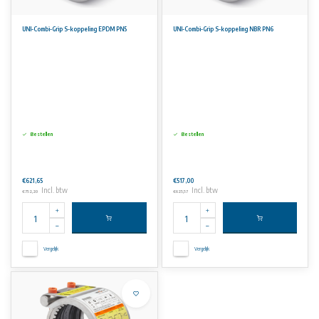
UNI-Combi-Grip S-koppeling EPDM PN5
UNI-Combi-Grip S-koppeling NBR PN6
Bestellen
Bestellen
€621,65
€517,00
Incl. btw
Incl. btw
€752,20
€625,57
Vergelijk
Vergelijk