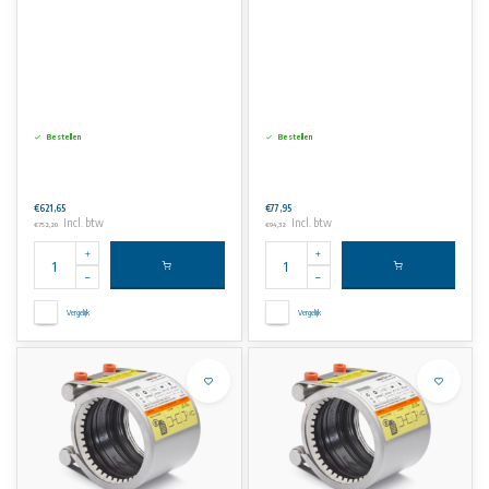
Bestellen
Bestellen
€621,65
€77,95
Incl. btw
Incl. btw
€752,20
€94,32
Vergelijk
Vergelijk