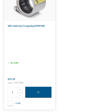
UNI-Combi-Grip S-koppeling EPDM PN6
Bestellen
€517,00
Incl. btw
€625,57
Vergelijk