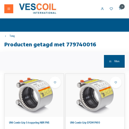
0
Terug
Producten getagd met 779740016
Filters
UNI-Combi-Grip S-koppeling NBR PN5
UNI-Combi-Grip EPDM PN10