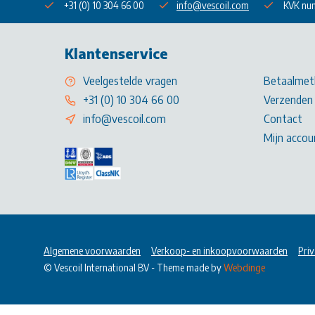
+31 (0) 10 304 66 00
info@vescoil.com
KVK nu
Klantenservice
Veelgestelde vragen
Betaalmet
+31 (0) 10 304 66 00
Verzenden 
info@vescoil.com
Contact
Mijn accou
Algemene voorwaarden
Verkoop- en inkoopvoorwaarden
Priv
© Vescoil International BV
- Theme made by
Webdinge