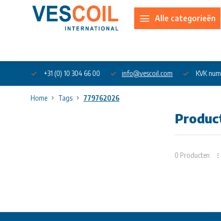
Alle categorieën
Over ons
+31 (0) 10 304 66 00
info@vescoil.com
KVK num
Home
Tags
779762026
Produc
0 Producten