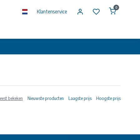
0
Klantenservice
eest bekeken
Nieuwste producten
Laagste prijs
Hoogste prijs