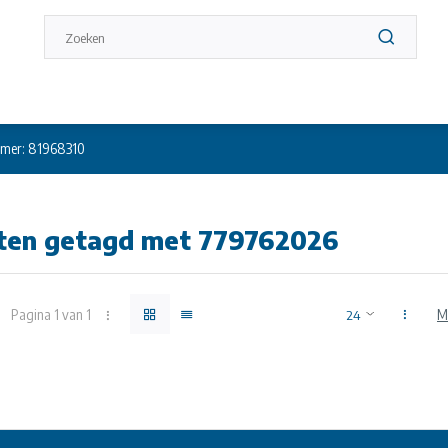
mer: 81968310
ten getagd met 779762026
Pagina 1 van 1
M