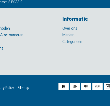
mmer: 81968310
Informatie
hoden
Over ons
& retourneren
Merken
Categorieën
nt
acy Policy
Sitemap