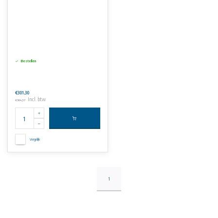
Bestellen
€301,30
Incl. btw
€364,57
Vergelijk
1