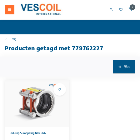
0
Terug
Producten getagd met 779762227
Filters
UNI-Grip S-koppeling NBR PN6