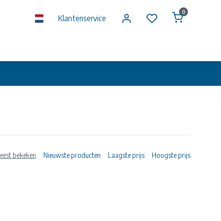
0
Klantenservice
eest bekeken
Nieuwste producten
Laagste prijs
Hoogste prijs