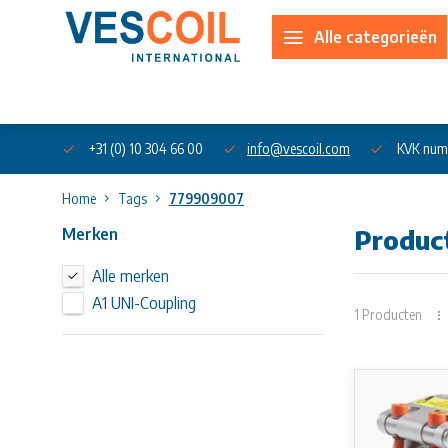
Alle categorieën
Over ons
+31 (0) 10 304 66 00
info@vescoil.com
KVK num
Home
Tags
779909007
Merken
Produc
Alle merken
A1 UNI-Coupling
1 Producten