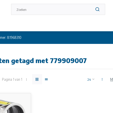
mer: 81968310
ten getagd met 779909007
Pagina 1 van 1
M