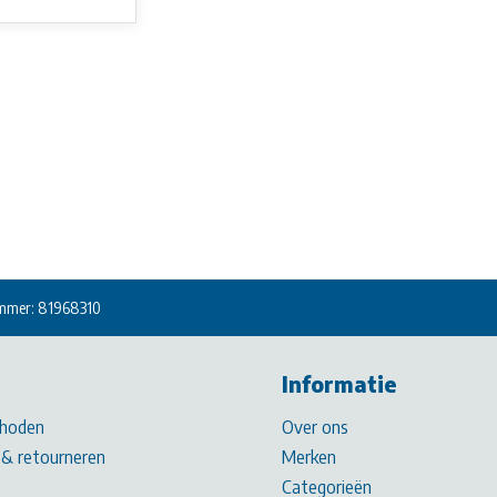
mmer: 81968310
Informatie
hoden
Over ons
& retourneren
Merken
Categorieën