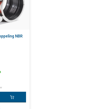
oppeling NBR
n
tw
k