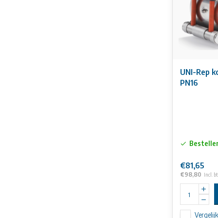
UNI-Rep k
PN16
Bestelle
€81,65
€98,80
Incl. b
Vergelij