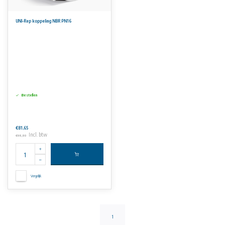
UNI-Rep koppeling NBR PN16
Bestellen
€81,65
Incl. btw
€98,80
Vergelijk
1