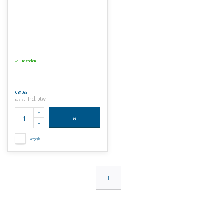
Bestellen
€81,65
Incl. btw
€98,80
Vergelijk
1