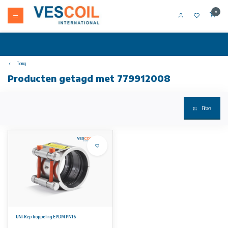
0
Terug
Producten getagd met 779912008
Filters
UNI-Rep koppeling EPDM PN16