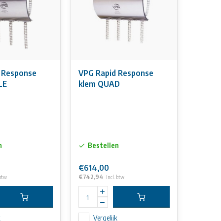
 Response
VPG Rapid Response
LE
klem QUAD
n
Bestellen
€614,00
€742,94
 btw
Incl. btw
k
Vergelijk