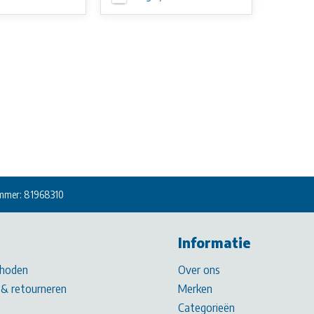
mmer: 81968310
Informatie
hoden
Over ons
& retourneren
Merken
Categorieën