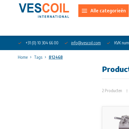
Alle categorieën
Over ons
+31 (0) 10 304 66 00
info@vescoil.com
KVK num
Home
Tags
812468
Produc
2 Producten