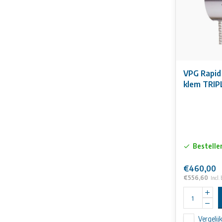
VPG Rapid
klem TRIP
Bestelle
€460,00
€556,60
Incl.
Vergelij