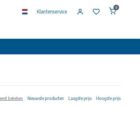
0
Klantenservice
eest bekeken
Nieuwste producten
Laagste prijs
Hoogste prijs