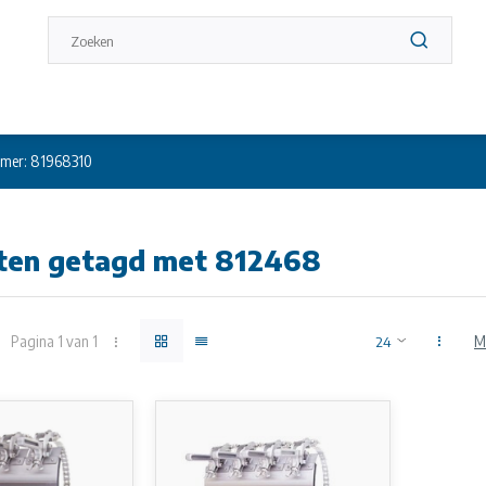
mer: 81968310
ten getagd met 812468
Pagina 1 van 1
M