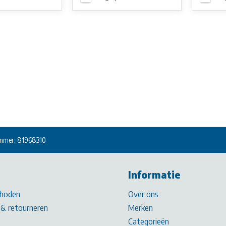
mmer: 81968310
Informatie
hoden
Over ons
& retourneren
Merken
Categorieën