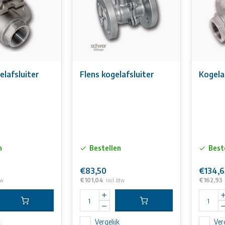
lafsluiter
Flens kogelafsluiter
Kogela
n
Bestellen
Best
€83,50
€134,6
€101,04
€162,93
tw
Incl. btw
k
Vergelijk
Verg