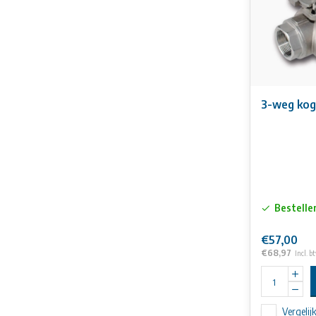
3-weg koge
Bestelle
€57,00
€68,97
Incl. b
Vergelij