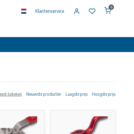
0
Klantenservice
eest bekeken
Nieuwste producten
Laagste prijs
Hoogste prijs