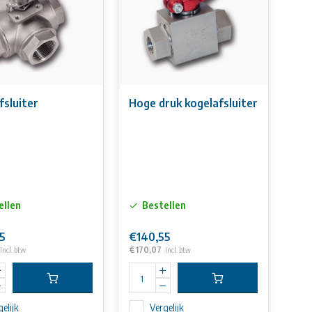
fsluiter
Hoge druk kogelafsluiter
ellen
Bestellen
5
€140,55
€170,07
Incl. btw
Incl. btw
elijk
Vergelijk