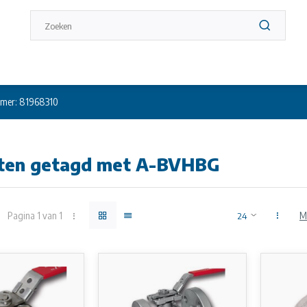
mer: 81968310
ten getagd met A-BVHBG
Pagina 1 van 1
M