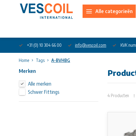
Alle categorieën
Over ons
+31 (0) 10 304 66 00
info@vescoil.com
KVK num
Home
Tags
A-BVHBG
Merken
Produc
Alle merken
Schwer Fittings
4 Producten