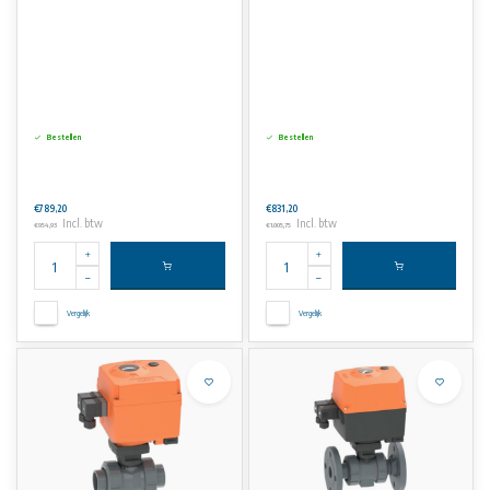
Bestellen
Bestellen
€789,20
€831,20
Incl. btw
Incl. btw
€954,93
€1.005,75
Vergelijk
Vergelijk