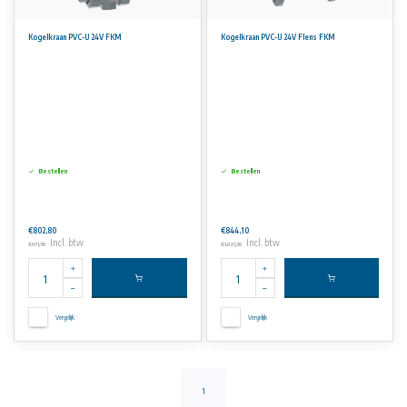
Kogelkraan PVC-U 24V FKM
Kogelkraan PVC-U 24V Flens FKM
Bestellen
Bestellen
€802,80
€844,10
Incl. btw
Incl. btw
€971,39
€1.021,36
Vergelijk
Vergelijk
1