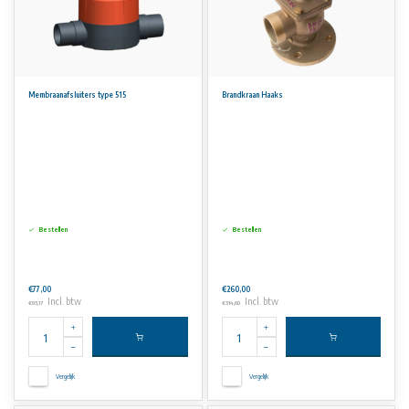
Membraanafsluiters type 515
Brandkraan Haaks
Bestellen
Bestellen
€77,00
€260,00
Incl. btw
Incl. btw
€93,17
€314,60
Vergelijk
Vergelijk