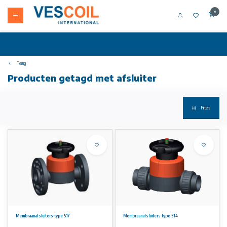
0
Terug
Producten getagd met afsluiter
Filters
Membraanafsluiters type 517
Membraanafsluiters type 514