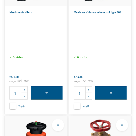
Membraanafsluiters
Membraanafsluiters automatisch type 604
Bestellen
Bestellen
€120,00
€264,00
Incl. btw
Incl. btw
€145,20
€319,44
Vergelijk
Vergelijk