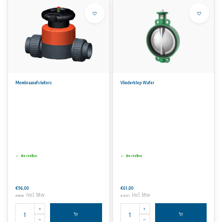
Membraanafsluiters
Vlinderklep Wafer
Bestellen
Bestellen
€96,00
€61,00
Incl. btw
Incl. btw
€116,16
€73,81