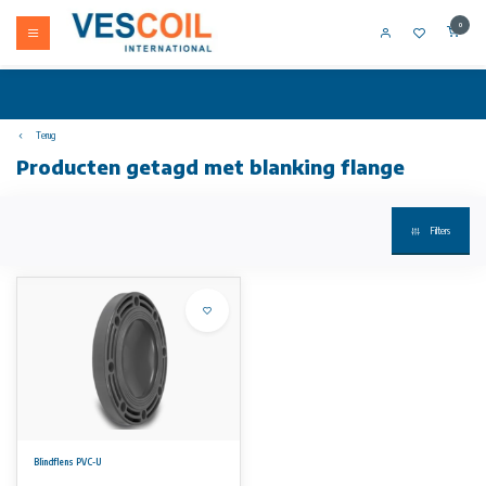
0
Terug
Producten getagd met blanking flange
Filters
Blindflens PVC-U