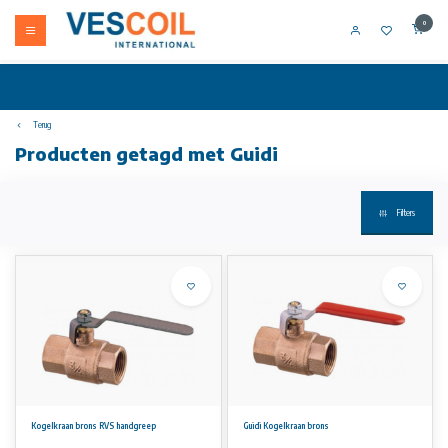
0
Terug
Producten getagd met Guidi
Filters
Kogelkraan brons RVS handgreep
Guidi Kogelkraan brons